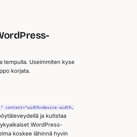
WordPress-
olla tempulla. Useimmiten kyse
ppo korjata.
t" content="width=device-width,
pöytäleveydellä ja kutistaa
nykyaikaiset WordPress-
gelma koskee lähinnä hyvin