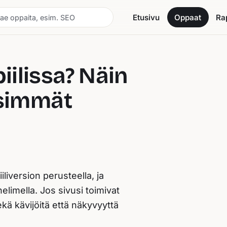
Etusivu
Oppaat
Rap
iilissa? Näin
isimmät
liversion perusteella, ja
elimella. Jos sivusi toimivat
kä kävijöitä että näkyvyyttä