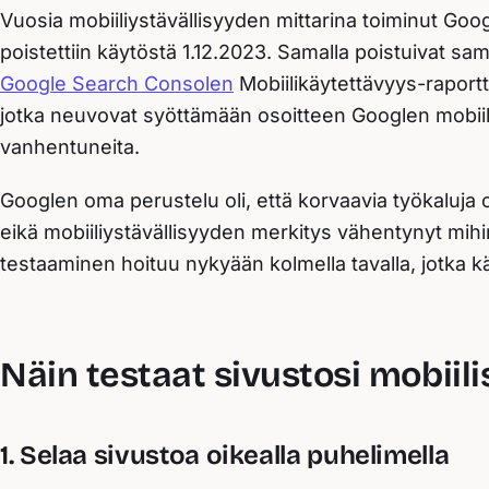
Vuosia mobiiliystävällisyyden mittarina toiminut Goo
poistettiin käytöstä 1.12.2023. Samalla poistuivat sa
Google Search Consolen
Mobiilikäytettävyys-raportti
jotka neuvovat syöttämään osoitteen Googlen mobiili
vanhentuneita.
Googlen oma perustelu oli, että korvaavia työkaluja o
eikä mobiiliystävällisyyden merkitys vähentynyt mi
testaaminen hoituu nykyään kolmella tavalla, jotka k
Näin testaat sivustosi mobiili
1. Selaa sivustoa oikealla puhelimella