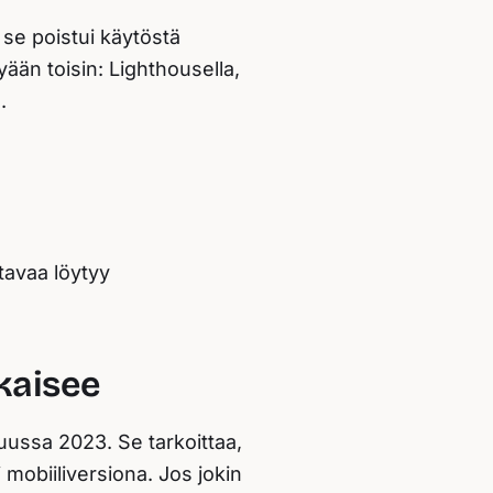
se poistui käytöstä
ään toisin: Lighthousella,
.
tavaa löytyy
tkaisee
uussa 2023. Se tarkoittaa,
i mobiiliversiona. Jos jokin