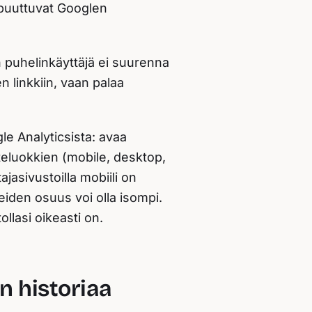
e puuttuvat Googlen
n puhelinkäyttäjä ei suurenna
n linkkiin, vaan palaa
le Analyticsista: avaa
iteluokkien (mobile, desktop,
ajasivustoilla mobiili on
eiden osuus voi olla isompi.
ollasi oikeasti on.
n historiaa