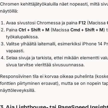
Chromen kehittäjätyökaluilla näet nopeasti, miltä sivu
näytöillä:
Avaa sivustosi Chromessa ja paina
F12
(Macissa
Paina
Ctrl + Shift + M
(Macissa
Cmd + Shift + M
) 
työkalupalkissa.
Valitse ylhäältä laitemalli, esimerkiksi
iPhone 14 P
vapaasti.
Selaa sivuja ja tarkista, ettei mikään elementti va
sivua tarvitse vierittää sivusuunnassa.
Responsiivinen tila ei korvaa oikeaa puhelinta (kos
fonttien piirtyminen eroavat), mutta se on nopein tap
näyttöleveyksillä.
3. Aja Lighthouse- tai PageSpeed Insight