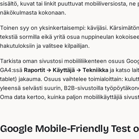
sisältö, kuvat tai linkit puuttuvat mobiiliversiosta, n
näkökulmasta kokonaan.
Toinen syy on yksinkertaisempi: kävijäsi. Kärsimätö
tekstiä sormilla eikä yritä osua nuppineulan kokoisee
hakutuloksiin ja valitsee kilpailijan.
Tarkista oman sivustosi mobiililiikenteen osuus Goog
GA4:ssä
Raportit → Käyttäjä → Tekniikka
ja katso la
tablet) jakauma. Osuus vaihtelee toimialoittain: kulutt
yleensä selvästi suurin, B2B-sivustoilla työpöytäkon
Oma data kertoo, kuinka paljon mobiilikäyttäjiä sivust
Google Mobile-Friendly Test o