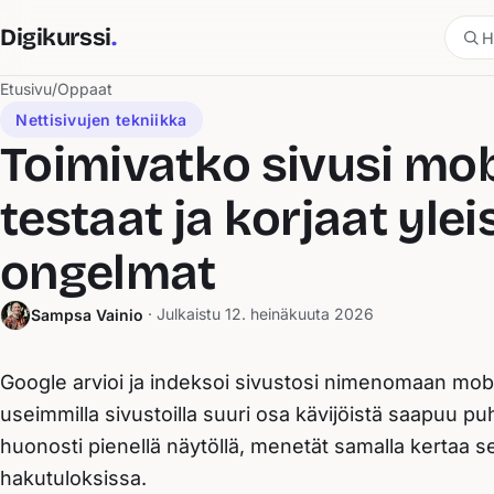
Digikurssi
.
Etusivu
/
Oppaat
Nettisivujen tekniikka
Toimivatko sivusi mob
testaat ja korjaat yle
ongelmat
· Julkaistu
12. heinäkuuta 2026
Sampsa Vainio
Google arvioi ja indeksoi sivustosi nimenomaan mobii
useimmilla sivustoilla suuri osa kävijöistä saapuu puh
huonosti pienellä näytöllä, menetät samalla kertaa se
hakutuloksissa.