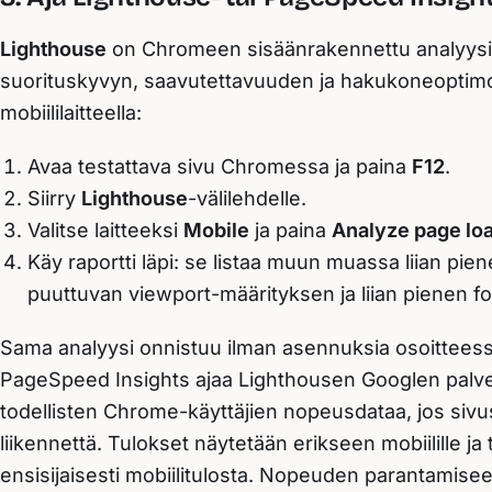
Lighthouse
on Chromeen sisäänrakennettu analyysity
suorituskyvyn, saavutettavuuden ja hakukoneoptimo
mobiililaitteella:
Avaa testattava sivu Chromessa ja paina
F12
.
Siirry
Lighthouse
-välilehdelle.
Valitse laitteeksi
Mobile
ja paina
Analyze page lo
Käy raportti läpi: se listaa muun muassa liian pie
puuttuvan viewport-määrityksen ja liian pienen fo
Sama analyysi onnistuu ilman asennuksia osoittees
PageSpeed Insights ajaa Lighthousen Googlen palveli
todellisten Chrome-käyttäjien nopeusdataa, jos sivus
liikennettä. Tulokset näytetään erikseen mobiilille ja
ensisijaisesti mobiilitulosta. Nopeuden parantamisee