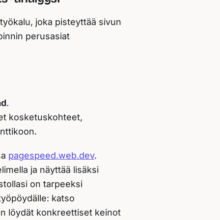
ökalu, joka pisteyttää sivun
innin perusasiat
ad
.
net kosketuskohteet,
nttikoon.
sa
pagespeed.web.dev
.
mella ja näyttää lisäksi
tollasi on tarpeeksi
 työpöydälle: katso
n löydät konkreettiset keinot