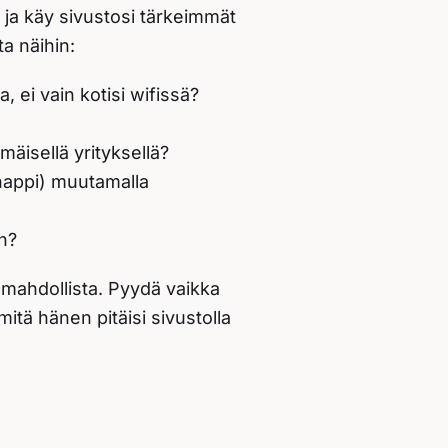
 ja käy sivustosi tärkeimmät
ta näihin:
 ei vain kotisi wifissä?
mäisellä yrityksellä?
onappi) muutamalla
ön?
s mahdollista. Pyydä vaikka
itä hänen pitäisi sivustolla