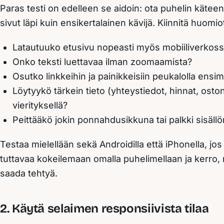
Paras testi on edelleen se aidoin: ota puhelin käteen
sivut läpi kuin ensikertalainen kävijä. Kiinnitä huomio
Latautuuko etusivu nopeasti myös mobiiliverkossa,
Onko teksti luettavaa ilman zoomaamista?
Osutko linkkeihin ja painikkeisiin peukalolla ensim
Löytyykö tärkein tieto (yhteystiedot, hinnat, ost
vierityksellä?
Peittääkö jokin ponnahdusikkuna tai palkki sisäll
Testaa mielellään sekä Androidilla että iPhonella, jo
tuttavaa kokeilemaan omalla puhelimellaan ja kerro, m
saada tehtyä.
2. Käytä selaimen responsiivista tilaa