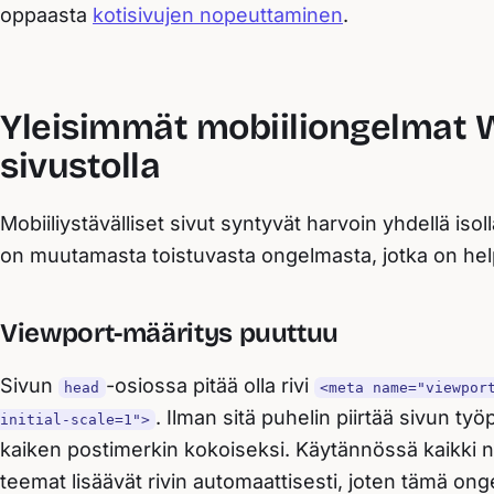
oppaasta
kotisivujen nopeuttaminen
.
Yleisimmät mobiiliongelmat 
sivustolla
Mobiiliystävälliset sivut syntyvät harvoin yhdellä is
on muutamasta toistuvasta ongelmasta, jotka on hel
Viewport-määritys puuttuu
Sivun
-osiossa pitää olla rivi
head
<meta name="viewpor
. Ilman sitä puhelin piirtää sivun työ
initial-scale=1">
kaiken postimerkin kokoiseksi. Käytännössä kaikki 
teemat lisäävät rivin automaattisesti, joten tämä on