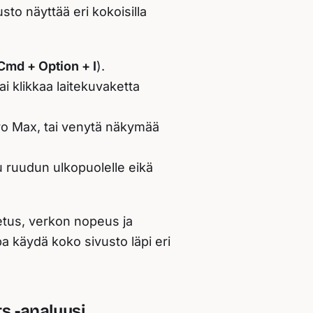
sto näyttää eri kokoisilla
Cmd + Option + I
).
tai klikkaa laitekuvaketta
ro Max
, tai venytä näkymää
lu ruudun ulkopuolelle eikä
ketus, verkon nopeus ja
a käydä koko sivusto läpi eri
s -analyysi