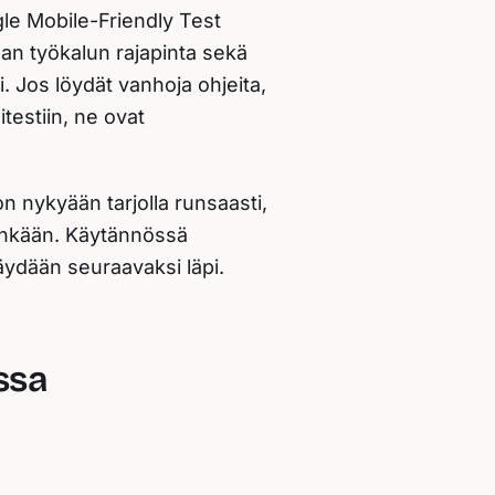
gle Mobile-Friendly Test
man työkalun rajapinta sekä
. Jos löydät vanhoja ohjeita,
testiin, ne ovat
n nykyään tarjolla runsaasti,
hinkään. Käytännössä
äydään seuraavaksi läpi.
ssa